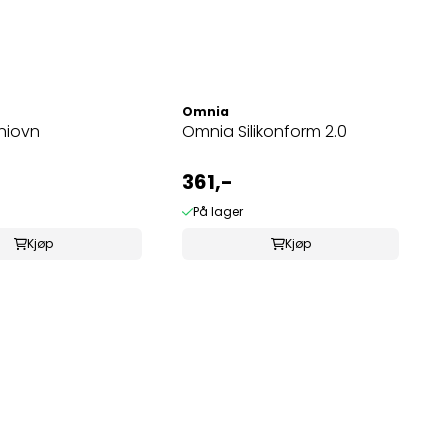
Omnia
niovn
Omnia Silikonform 2.0
361,-
På lager
Kjøp
Kjøp