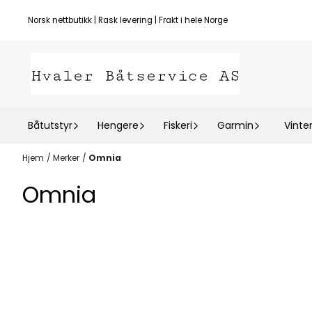
Hopp til innhold
Norsk nettbutikk | Rask levering | Frakt i hele Norge
Båtutstyr
Hengere
Fiskeri
Garmin
Vinte
Hjem
/
Merker
/
Omnia
Omnia