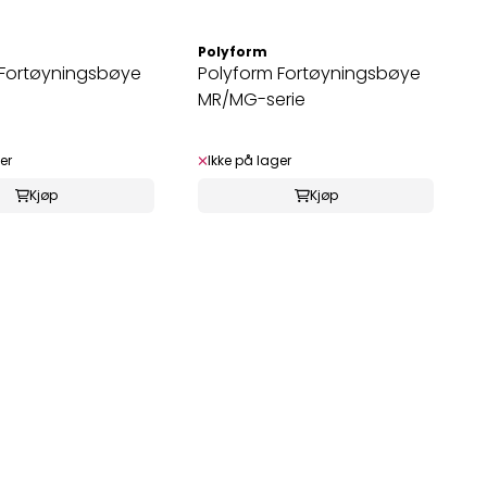
Polyform
 Fortøyningsbøye
Polyform Fortøyningsbøye
MR/MG-serie
er
Ikke på lager
Kjøp
Kjøp