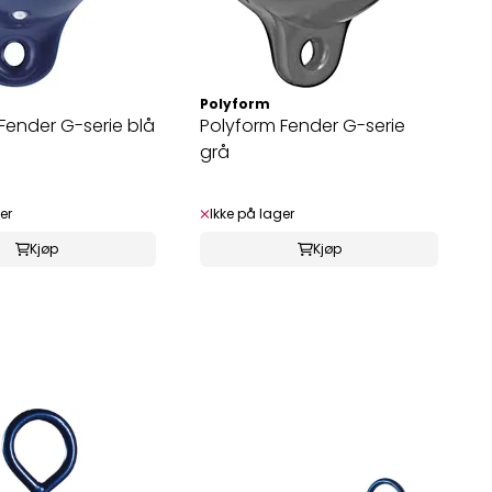
Polyform
Fender G-serie blå
Polyform Fender G-serie
grå
er
Ikke på lager
Kjøp
Kjøp