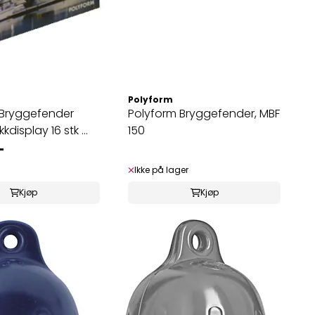
Polyform
 Bryggefender
Polyform Bryggefender, MBF
kdisplay 16 stk ...
150
-
Ikke på lager
Kjøp
Kjøp