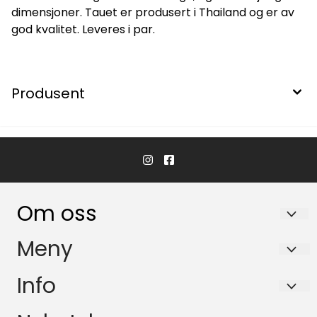
dimensjoner. Tauet er produsert i Thailand og er av
god kvalitet. Leveres i par.
Produsent
Om oss
Hvaler Båtservice AS
Meny
Båsvika 3
Personvern
Info
1684 Vesterøy
Om oss
Personvern
Org. nr. 993471453