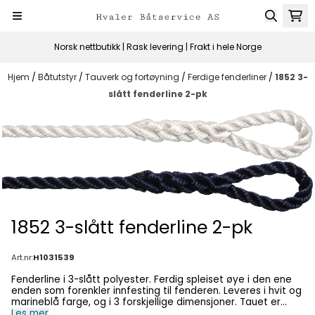
Hopp til innhold
Norsk nettbutikk | Rask levering | Frakt i hele Norge
Hjem
/
Båtutstyr
/
Tauverk og fortøyning
/
Ferdige fenderliner
/
1852 3-
slått fenderline 2-pk
1852 3-slått fenderline 2-pk
Art.nr:
H1031539
Fenderline i 3-slått polyester. Ferdig spleiset øye i den ene
enden som forenkler innfesting til fenderen. Leveres i hvit og
marineblå farge, og i 3 forskjellige dimensjoner. Tauet er
produsert i Thailand og er av god kvalitet. Leveres i par.
Les mer