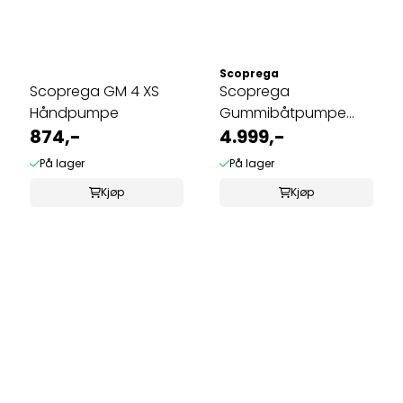
Scoprega
Scoprega GM 4 XS
Scoprega
Håndpumpe
Gummibåtpumpe
874,-
oppladbar 12V
4.999,-
På lager
På lager
Kjøp
Kjøp