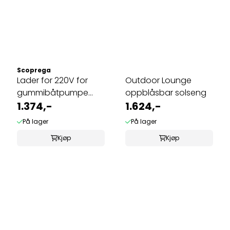
Scoprega
Lader for 220V for
Outdoor Lounge
gummibåtpumpe
oppblåsbar solseng
1038437
1.374,-
1.624,-
På lager
På lager
Kjøp
Kjøp