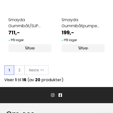
Smayda
Smayda
Gummibåt/SUP
Gummibåtpumpe
pumpe high pressure
711,-
fotmodell
199,-
2 bar
På lager
På lager
Kjøp
Kjøp
1
2
Neste >>
Viser
1
til
16
(av
20
produkter)