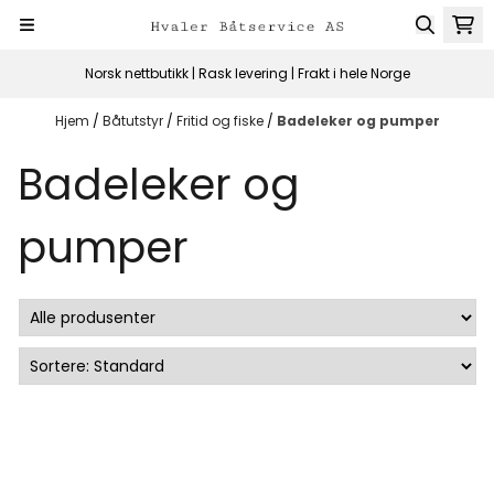
Hopp til innhold
Norsk nettbutikk | Rask levering | Frakt i hele Norge
Hjem
/
Båtutstyr
/
Fritid og fiske
/
Badeleker og pumper
Badeleker og
pumper