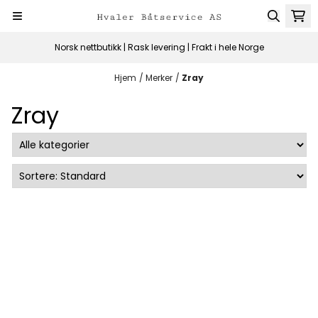
Hopp til innhold
Norsk nettbutikk | Rask levering | Frakt i hele Norge
Hjem
/
Merker
/
Zray
Zray