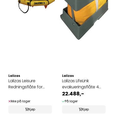
Lalizas
Lalizas
Lalizas Leisure
Lalizas LifeLink
Redningsflåte for
evakueringsflåte 4
fritidsbåter
pers. for ...
22.488,-
Ikke på lager
På lager
Kjøp
Kjøp