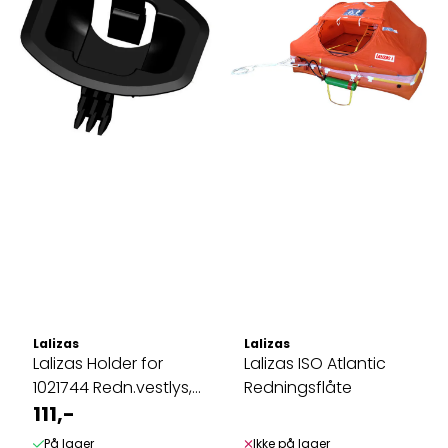
Lalizas
Lalizas
Lalizas Holder for
Lalizas ISO Atlantic
1021744 Redn.vestlys,
Redningsflåte
SOLAS
111,-
På lager
Ikke på lager