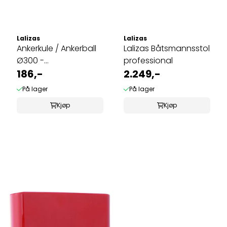
Lalizas
Lalizas
Ankerkule / Ankerball
Lalizas Båtsmannsstol
Ø300 -
professional
Sammenleggbar
186,-
2.249,-
På lager
På lager
Kjøp
Kjøp