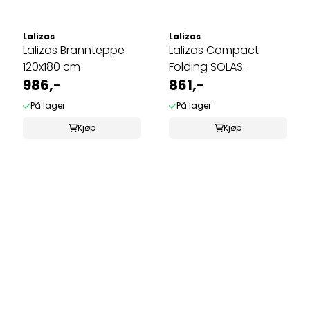
Lalizas
Lalizas
Lalizas Brannteppe
Lalizas Compact
120x180 cm
Folding SOLAS
986,-
redningsvest
861,-
På lager
På lager
Kjøp
Kjøp