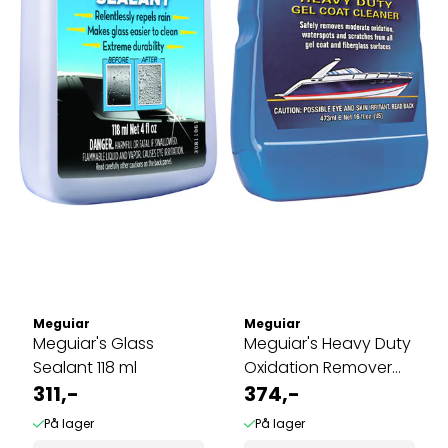
Meguiar
Meguiar
Meguiar's Glass
Meguiar's Heavy Duty
Sealant 118 ml
Oxidation Remover
311,-
473 ml
374,-
På lager
På lager