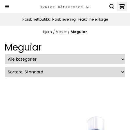
Hopp til innhold
Norsk nettbutikk | Rask levering | Frakt i hele Norge
Hjem
/
Merker
/
Meguiar
Meguiar