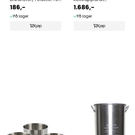
gassbluss
186,-
grill/gass
1.686,-
På lager
På lager
Kjøp
Kjøp