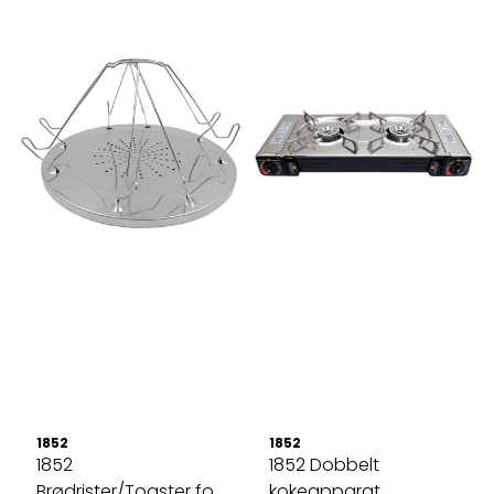
1852
1852
1852
1852 Dobbelt
Brødrister/Toaster for
kokeapparat