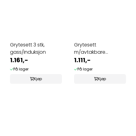
Grytesett 3 stk,
Grytesett
gass/induksjon
m/avtakbare
1.161,-
håndtak
1.111,-
På lager
På lager
Kjøp
Kjøp