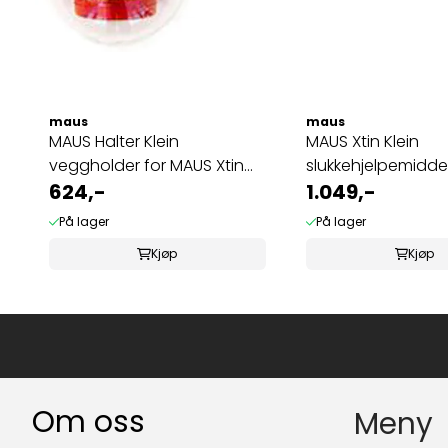
maus
maus
MAUS Halter Klein
MAUS Xtin Klein
veggholder for MAUS Xtin
slukkehjelpemidde
Klein
624,-
1.049,-
På lager
På lager
Kjøp
Kjøp
Om oss
Meny