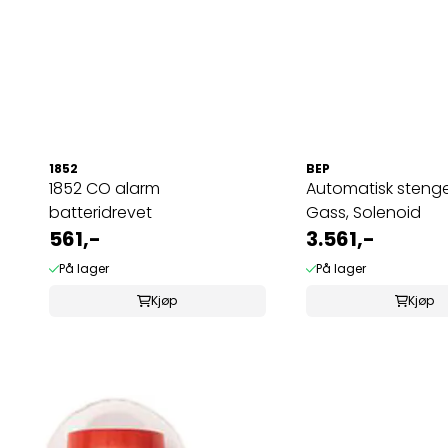
1852
BEP
1852 CO alarm
Automatisk stenge
batteridrevet
Gass, Solenoid
561,-
3.561,-
På lager
På lager
Kjøp
Kjøp