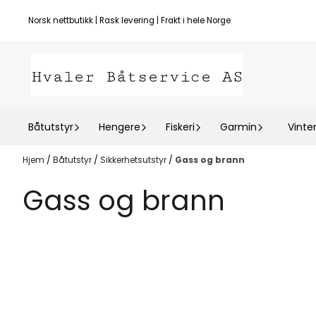
Hopp til innhold
Norsk nettbutikk | Rask levering | Frakt i hele Norge
Båtutstyr
Hengere
Fiskeri
Garmin
Vinte
Hjem
/
Båtutstyr
/
Sikkerhetsutstyr
/
Gass og brann
Gass og brann