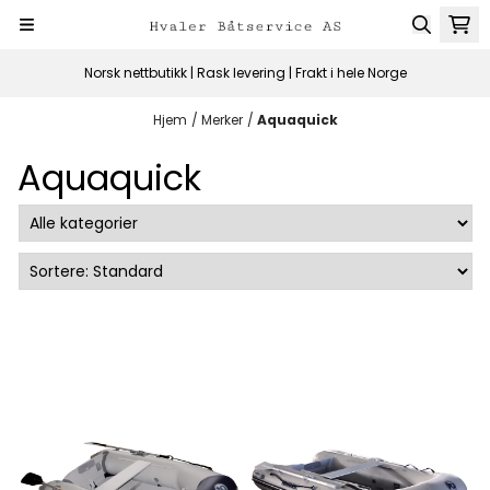
Hopp til innhold
Norsk nettbutikk | Rask levering | Frakt i hele Norge
Hjem
/
Merker
/
Aquaquick
Aquaquick