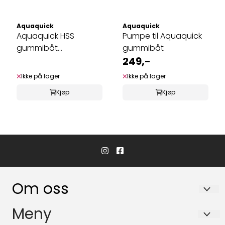
Aquaquick
Aquaquick
Aquaquick HSS
Pumpe til Aquaquick
gummibåt
gummibåt
m/oppblåsbar dørk
249,-
Ikke på lager
Ikke på lager
Kjøp
Kjøp
Om oss
Hvaler Båtservice AS
Meny