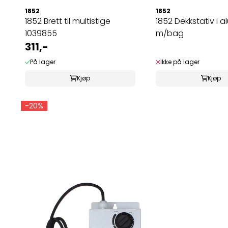
1852
1852
1852 Brett til multistige
1852 Dekkstativ i 
1039855
m/bag
311,-
På lager
Ikke på lager
Kjøp
Kjøp
-20%