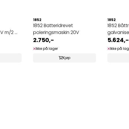
1852
1852
1852 Batteridrevet
1852 Båttr
V m/2 ...
poleringsmaskin 20V
galvanis
2.750,-
5.624,-
Ikke på lager
Ikke på lag
Kjøp