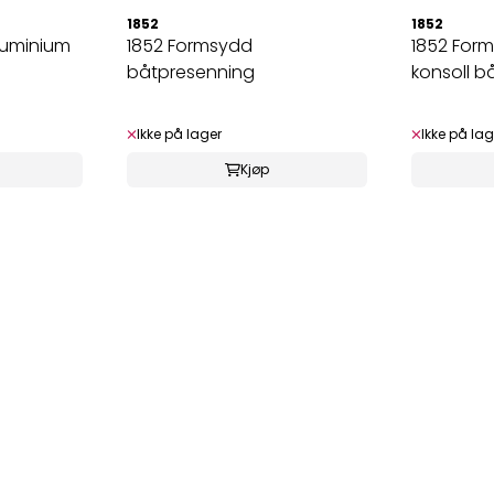
1852
1852
aluminium
1852 Formsydd
1852 For
båtpresenning
konsoll b
Ikke på lager
Ikke på lag
Kjøp