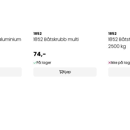
1852
1852
 aluminium
1852 Båtskrubb multi
1852 Båts
2500 kg
74,-
På lager
Ikke på lag
Kjøp