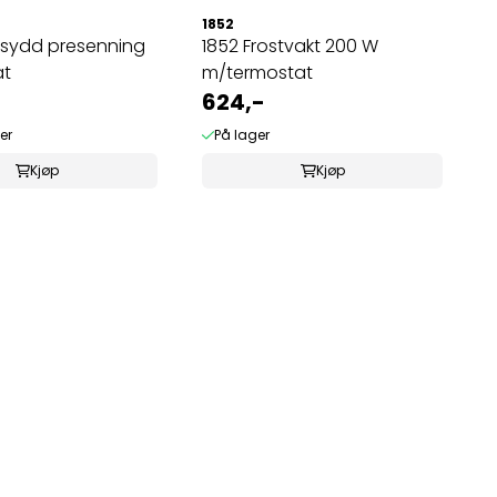
1852
msydd presenning
1852 Frostvakt 200 W
åt
m/termostat
624,-
er
På lager
Kjøp
Kjøp