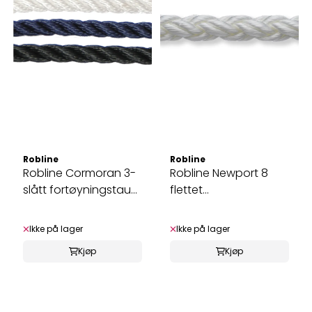
Robline
Robline
Robline Cormoran 3-
Robline Newport 8
slått fortøyningstau
flettet
på spole
anker-/fortøyningstau
...
Ikke på lager
Ikke på lager
Kjøp
Kjøp