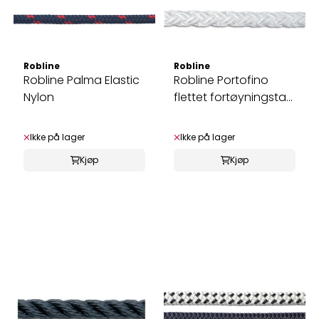
Robline
Robline
Robline Palma Elastic
Robline Portofino
Nylon
flettet fortøyningstau
på spole
Ikke på lager
Ikke på lager
Kjøp
Kjøp