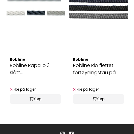
Robline
Robline
Robline Rapallo 3-
Robline Rio flettet
slått
fortøyningstau på
fortøyning/ankertau
spole - ...
på ...
Ikke på lager
Ikke på lager
Kjøp
Kjøp