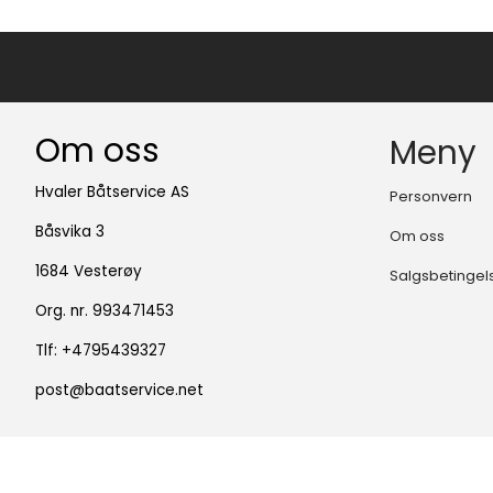
Om oss
Meny
Hvaler Båtservice AS
Personvern
Båsvika 3
Om oss
1684 Vesterøy
Salgsbetingel
Org. nr. 993471453
Tlf:
+4795439327
post@baatservice.net