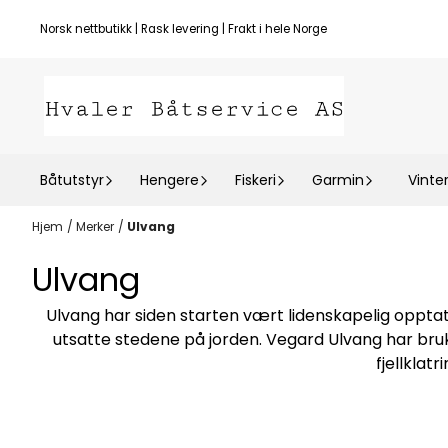
Hopp til innhold
Norsk nettbutikk | Rask levering | Frakt i hele Norge
Båtutstyr
Hengere
Fiskeri
Garmin
Vinte
Hjem
/
Merker
/
Ulvang
Ulvang
Ulvang har siden starten vært lidenskapelig opptatt
utsatte stedene på jorden. Vegard Ulvang har br
fjellklat