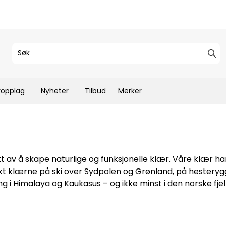
ropplag
Nyheter
Tilbud
Merker
 av å skape naturlige og funksjonelle klær. Våre klær ha
ukt klærne på ski over Sydpolen og Grønland, på hestery
ring i Himalaya og Kaukasus – og ikke minst i den norske fj