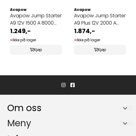
Avapow
Avapow
Avapow Jump Starter
Avapow Jump Starter
A9 12V 1500 A 8000
A9 Plus 12V 2000 A
mAh
1.249,-
12000 mAh
1.874,-
Ikke på lager
Ikke på lager
Kjøp
Kjøp
Om oss
Hvaler Båtservice AS
Meny
Båsvika 3
Personvern