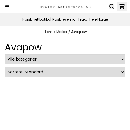
Hopp til innhold
Norsk nettbutikk | Rask levering | Frakt i hele Norge
Hjem
/
Merker
/
Avapow
Avapow