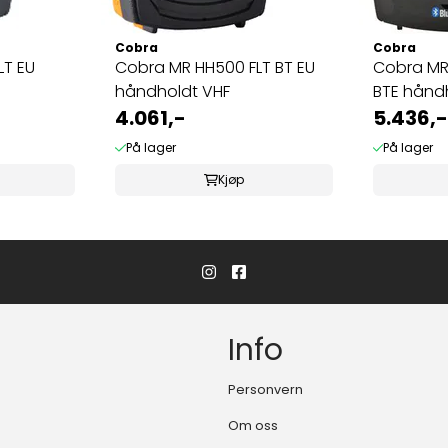
Cobra
Cobra
LT EU
Cobra MR HH500 FLT BT EU
Cobra MR
håndholdt VHF
BTE hånd
4.061,-
5.436,-
På lager
På lager
Kjøp
Info
Personvern
Om oss