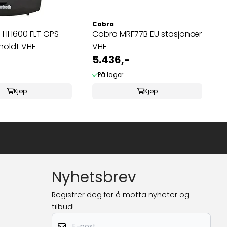
Cobra
 HH600 FLT GPS
Cobra MRF77B EU stasjonær
holdt VHF
VHF
5.436,-
På lager
Kjøp
Kjøp
Nyhetsbrev
Registrer deg for å motta nyheter og
tilbud!
E-post