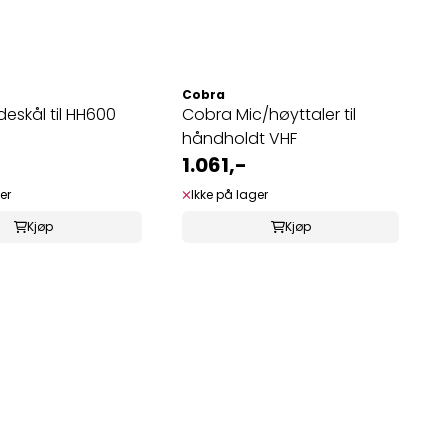
Cobra
eskål til HH600
Cobra Mic/høyttaler til
håndholdt VHF
1.061,-
er
Ikke på lager
Kjøp
Kjøp