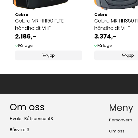
Cobra
Cobra
Cobra MR HH150 FLTE
Cobra MR HH350 F
håndholdt VHF
håndholdt VHF
2.186,-
3.374,-
På lager
På lager
Kjøp
Kjøp
Om oss
Meny
Hvaler Båtservice AS
Personvern
Båsvika 3
Om oss