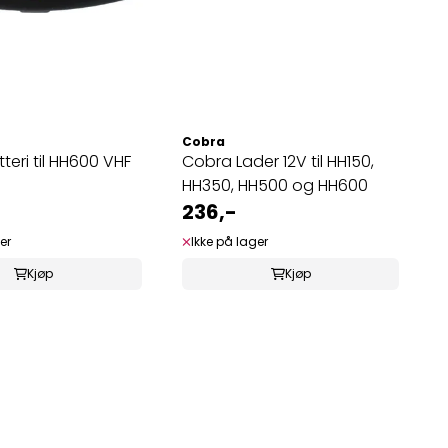
Cobra
teri til HH600 VHF
Cobra Lader 12V til HH150,
HH350, HH500 og HH600
236,-
er
Ikke på lager
Kjøp
Kjøp