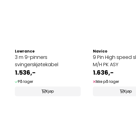
Lowrance
Navico
3 m 9-pinners
9 Pin High speed 
svingerskjøtekabel
M/H PK ASY
1.536,-
1.636,-
På lager
Ikke på lager
Kjøp
Kjøp