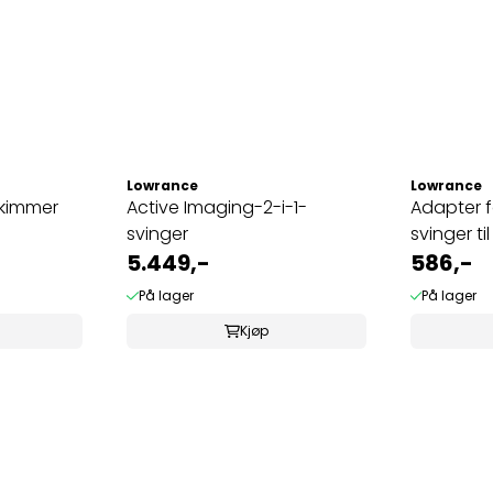
Lowrance
Lowrance
skimmer
Active Imaging-2-i-1-
Adapter f
svinger
svinger ti
5.449,-
586,-
På lager
På lager
Kjøp