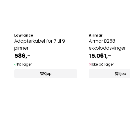
Lowrance
Airmar
Adapterkabel for 7 til 9
Airmar B258
pinner
ekkoloddsvinger
586,-
15.061,-
På lager
Ikke på lager
Kjøp
Kjøp