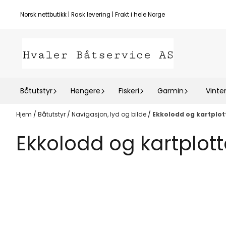
Hopp til innhold
Norsk nettbutikk | Rask levering | Frakt i hele Norge
Båtutstyr
Hengere
Fiskeri
Garmin
Vinte
Hjem
/
Båtutstyr
/
Navigasjon, lyd og bilde
/
Ekkolodd og kartplott
Ekkolodd og kartplott