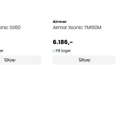
Airmar
onic SS60
Airmar Xsonic TM150M
6.186,-
er
På lager
Kjøp
Kjøp