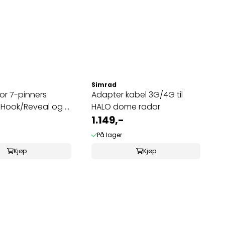
Simrad
or 7-pinners
Adapter kabel 3G/4G til
l Hook/Reveal og ...
HALO dome radar
1.149,-
På lager
Kjøp
Kjøp