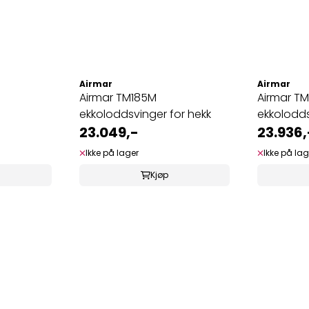
Airmar
Airmar
Airmar TM185M
Airmar T
ekkoloddsvinger for hekk
ekkolodds
23.049,-
23.936,
Ikke på lager
Ikke på lag
Kjøp