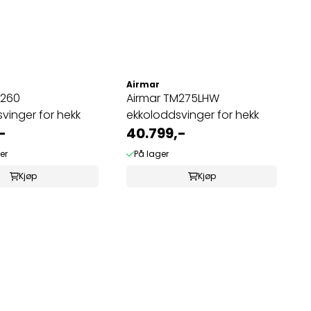
Airmar
M260
Airmar TM275LHW
vinger for hekk
ekkoloddsvinger for hekk
-
40.799,-
er
På lager
Kjøp
Kjøp