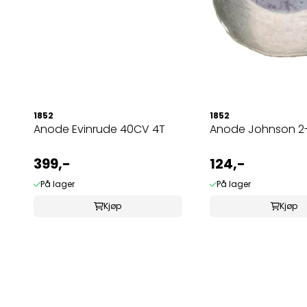
1852
1852
Anode Evinrude 40CV 4T
Anode Johnson 2-
399,-
124,-
På lager
På lager
Kjøp
Kjøp