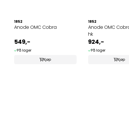
1852
1852
Anode OMC Cobra
Anode OMC Cobra
hk
549,-
924,-
På lager
På lager
Kjøp
Kjøp