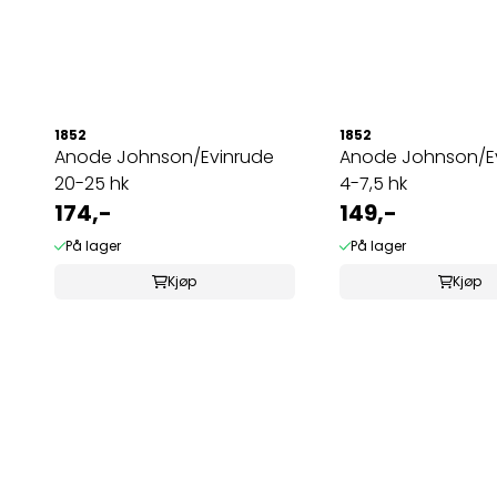
1852
1852
Anode Johnson/Evinrude
Anode Johnson/E
20-25 hk
4-7,5 hk
174,-
149,-
På lager
På lager
Kjøp
Kjøp