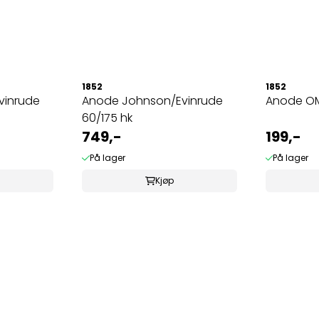
1852
1852
vinrude
Anode Johnson/Evinrude
Anode OM
60/175 hk
749,-
199,-
På lager
På lager
Kjøp