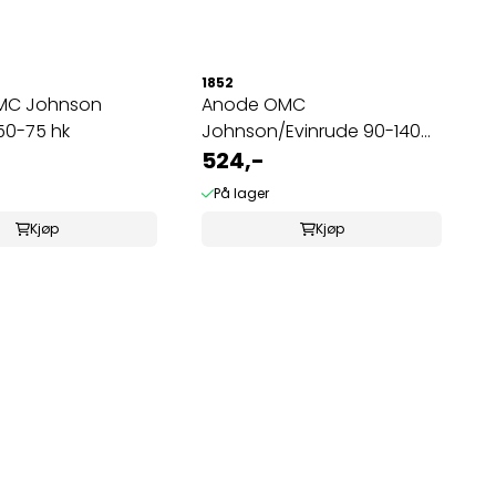
1852
MC Johnson
Anode OMC
50-75 hk
Johnson/Evinrude 90-140
hk
524,-
På lager
Kjøp
Kjøp