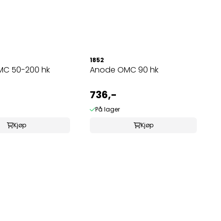
1852
C 50-200 hk
Anode OMC 90 hk
736,-
På lager
Kjøp
Kjøp