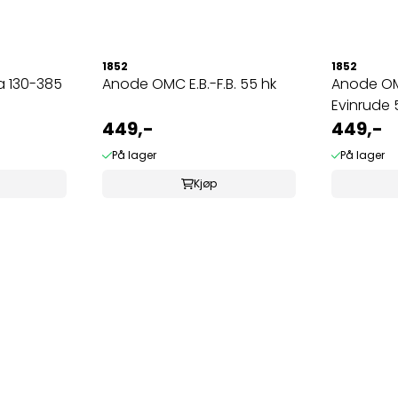
1852
1852
 130-385
Anode OMC E.B.-F.B. 55 hk
Anode O
Evinrude 
449,-
449,-
På lager
På lager
Kjøp