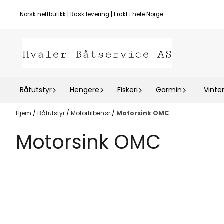
Hopp til innhold
Norsk nettbutikk | Rask levering | Frakt i hele Norge
Båtutstyr
Hengere
Fiskeri
Garmin
Vinte
Hjem
/
Båtutstyr
/
Motortilbehør
/
Motorsink OMC
Motorsink OMC