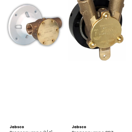
Jabsco
Jabsco