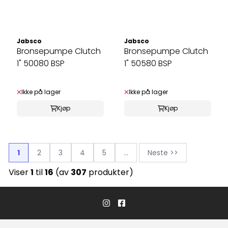
Jabsco
Jabsco
Bronsepumpe Clutch
Bronsepumpe Clutch
1" 50080 BSP
1" 50580 BSP
Ikke på lager
Ikke på lager
Kjøp
Kjøp
1
2
3
4
5
...
Neste >>
Viser
1
til
16
(av
307
produkter)