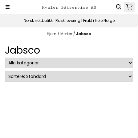
Hopp til innhold
Norsk nettbutikk | Rask levering | Frakt i hele Norge
Hjem
/
Merker
/
Jabsco
Jabsco