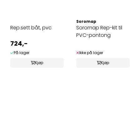
Soromap
Rep.sett båt, pvc
Soromap Rep-kit til
PVC-pontong
724,-
På lager
Ikke på lager
Kjøp
Kjøp