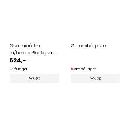
Gummibåtlim
Gummibåtpute
m/herder,Plastigum
77
624,-
På lager
Ikke på lager
Kjøp
Kjøp