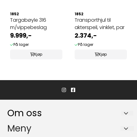
1852
1852
Targabøyle 316
Transporthjul til
m/vippebeslag
akterspeil, vinklet, par
9.999,-
2.374,-
På lager
På lager
Kjøp
Kjøp
Om oss
Hvaler Båtservice AS
Meny
Båsvika 3