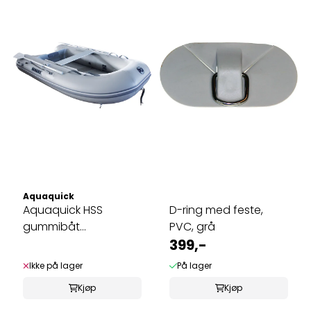
Aquaquick
Aquaquick HSS
D-ring med feste,
gummibåt
PVC, grå
m/oppblåsbar dørk
399,-
Ikke på lager
På lager
Kjøp
Kjøp