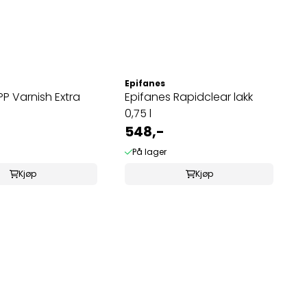
Epifanes
PP Varnish Extra
Epifanes Rapidclear lakk
0,75 l
548,-
På lager
Kjøp
Kjøp