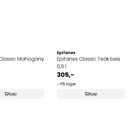
Epifanes
 Classic Mahogany
Epifanes Classic Teak beis
0,5 l
305,-
På lager
Kjøp
Kjøp