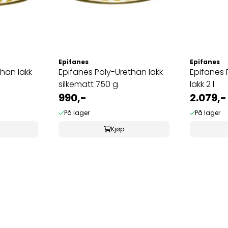
Epifanes
Epifanes
han lakk
Epifanes Poly-Urethan lakk
Epifanes 
silkematt 750 g
lakk 2 l
990,-
2.079,-
På lager
På lager
Kjøp