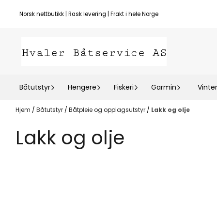
Hopp til innhold
Norsk nettbutikk | Rask levering | Frakt i hele Norge
Båtutstyr
Hengere
Fiskeri
Garmin
Vinte
Hjem
/
Båtutstyr
/
Båtpleie og opplagsutstyr
/
Lakk og olje
Lakk og olje