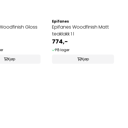
Epifanes
Woodfinish Gloss
Epifanes Woodfinish Matt
teaklakk 1 l
774,-
er
På lager
Kjøp
Kjøp