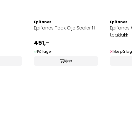
Epifanes
Epifanes
Epifanes Teak Olje Sealer 1 l
Epifanes 
teaklakk
451,-
På lager
Ikke på lag
Kjøp