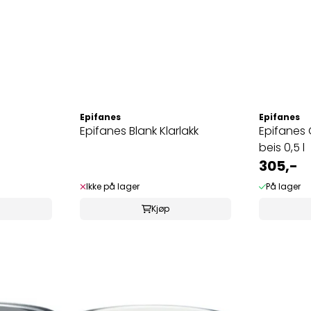
Epifanes
Epifanes
Epifanes Blank Klarlakk
Epifanes
beis 0,5 l
305,-
Ikke på lager
På lager
Kjøp