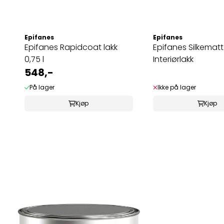
Epifanes
Epifanes
Epifanes Rapidcoat lakk
Epifanes Silkematt
0,75 l
Interiørlakk
548,-
På lager
Ikke på lager
Kjøp
Kjøp