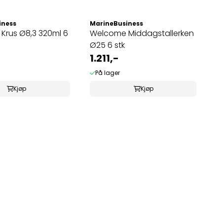
iness
MarineBusiness
Krus Ø8,3 320ml 6
Welcome Middagstallerken
Ø25 6 stk
1.211,-
På lager
Kjøp
Kjøp