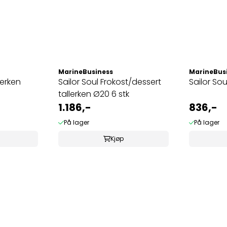
MarineBusiness
MarineBus
lerken
Sailor Soul Frokost/dessert
Sailor Sou
tallerken Ø20 6 stk
1.186,-
836,-
På lager
På lager
Kjøp