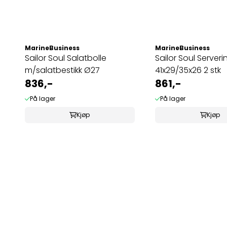
MarineBusiness
MarineBusiness
Sailor Soul Salatbolle
Sailor Soul Serveri
m/salatbestikk Ø27
41x29/35x26 2 stk
836,-
861,-
På lager
På lager
Kjøp
Kjøp