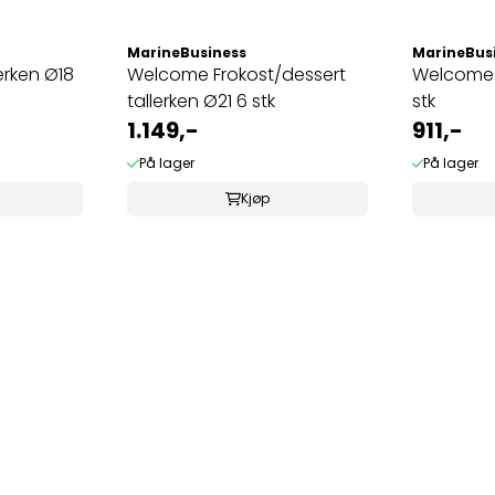
MarineBusiness
MarineBus
erken Ø18
Welcome Frokost/dessert
Welcome 
tallerken Ø21 6 stk
stk
1.149,-
911,-
På lager
På lager
Kjøp