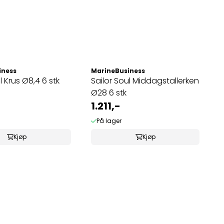
iness
MarineBusiness
l Krus Ø8,4 6 stk
Sailor Soul Middagstallerken
Ø28 6 stk
1.211,-
På lager
Kjøp
Kjøp