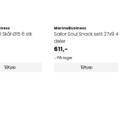
iness
MarineBusiness
l Skål Ø15 6 stk
Sailor Soul Snack sett 27x9 4
deler
611,-
På lager
Kjøp
Kjøp