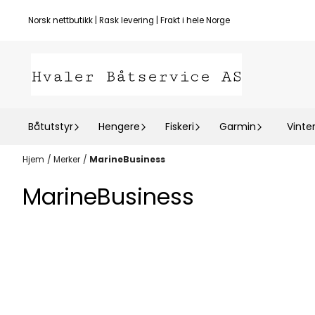
Hopp til innhold
Norsk nettbutikk | Rask levering | Frakt i hele Norge
Båtutstyr
Hengere
Fiskeri
Garmin
Vinte
Hjem
/
Merker
/
MarineBusiness
MarineBusiness