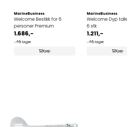
MarineBusiness
MarineBusiness
Welcome Bestikk for 6
Welcome Dyp tall
personer Premium
6 stk
1.686,-
1.211,-
På lager
På lager
Kjøp
Kjøp