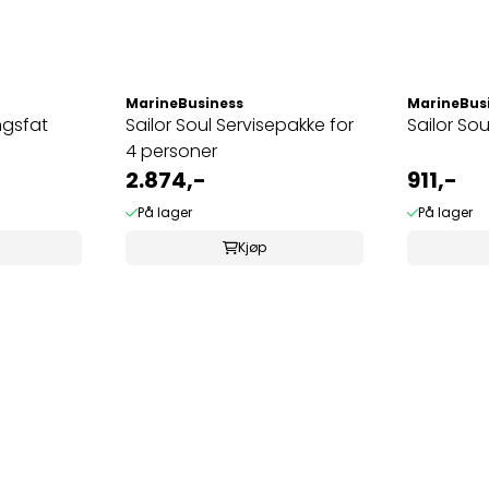
MarineBusiness
MarineBus
ngsfat
Sailor Soul Servisepakke for
Sailor Sou
4 personer
2.874,-
911,-
På lager
På lager
Kjøp