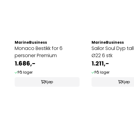
MarineBusiness
MarineBusiness
Monaco Bestikk for 6
Sailor Soul Dyp tal
personer Premium
Ø22 6 stk
1.686,-
1.211,-
På lager
På lager
Kjøp
Kjøp