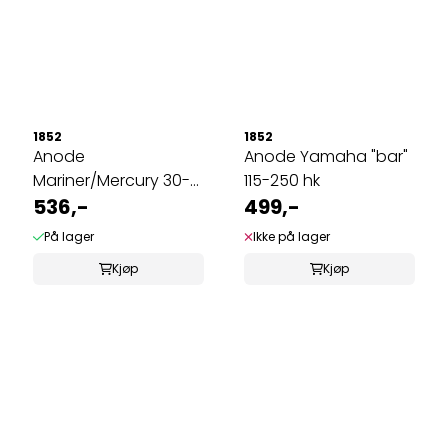
1852
1852
Anode
Anode Yamaha "bar"
Mariner/Mercury 30-
115-250 hk
55HK
536,-
499,-
På lager
Ikke på lager
Kjøp
Kjøp