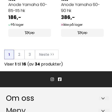
Anode Yamaha 60-
Anode Yamaha 60-
85-115 hk
90 hk
186,-
386,-
På lager
Ikke på lager
Kjøp
Kjøp
1
2
3
Neste >>
Viser
1
til
16
(av
34
produkter)
Om oss
Hvaler Båtservice AS
Meny