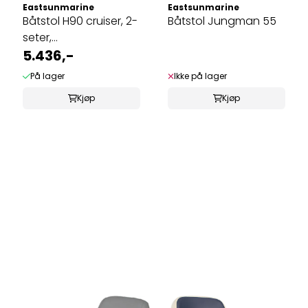
Eastsunmarine
Eastsunmarine
Båtstol H90 cruiser, 2-
Båtstol Jungman 55
seter,
lysegrå/mørkeblå
5.436,-
På lager
Ikke på lager
Kjøp
Kjøp