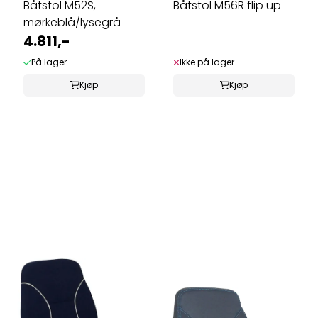
Båtstol M52S,
Båtstol M56R flip up
mørkeblå/lysegrå
4.811,-
På lager
Ikke på lager
Kjøp
Kjøp