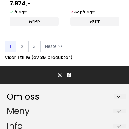
7.874,-
På lager
Ikke på lager
Kjøp
Kjøp
1
2
3
Neste >>
Viser
1
til
16
(av
36
produkter)
Om oss
Hvaler Båtservice AS
Meny
Båsvika 3
Personvern
Info
1684 Vesterøy