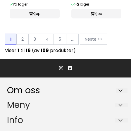
På lager
På lager
Kjøp
Kjøp
1
2
3
4
5
...
Neste >>
Viser
1
til
16
(av
109
produkter)
Om oss
Hvaler Båtservice AS
Meny
Båsvika 3
Personvern
Info
1684 Vesterøy
Om oss