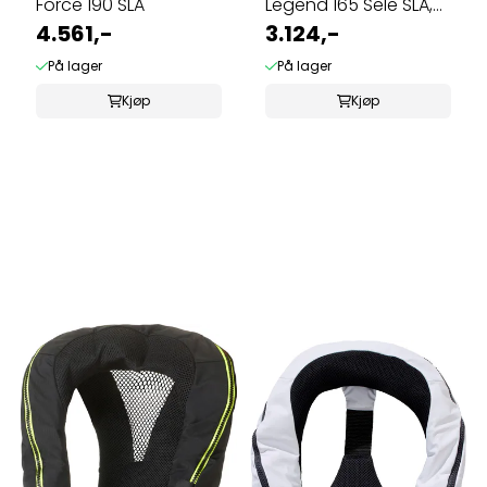
Force 190 SLA
Legend 165 Sele SLA,
4.561,-
svart
3.124,-
På lager
På lager
Kjøp
Kjøp