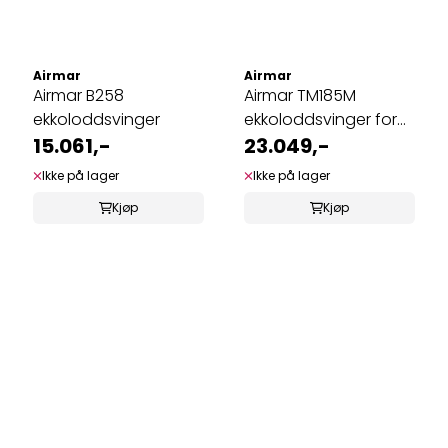
Airmar
Airmar
Airmar B258
Airmar TM185M
ekkoloddsvinger
ekkoloddsvinger for
15.061,-
hekk
23.049,-
Ikke på lager
Ikke på lager
Kjøp
Kjøp