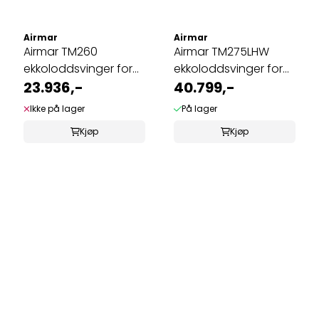
Airmar
Airmar
Airmar TM260
Airmar TM275LHW
ekkoloddsvinger for
ekkoloddsvinger for
hekk
23.936,-
hekk
40.799,-
Ikke på lager
På lager
Kjøp
Kjøp