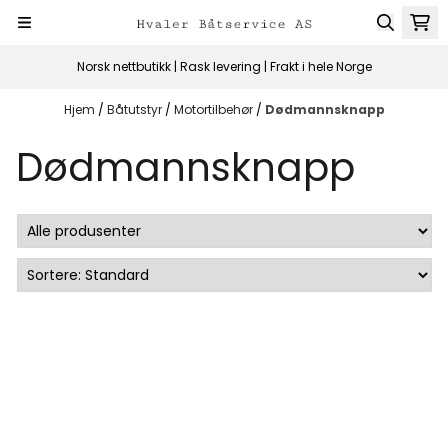
Hopp til innhold
Norsk nettbutikk | Rask levering | Frakt i hele Norge
Hjem
/
Båtutstyr
/
Motortilbehør
/
Dødmannsknapp
Dødmannsknapp