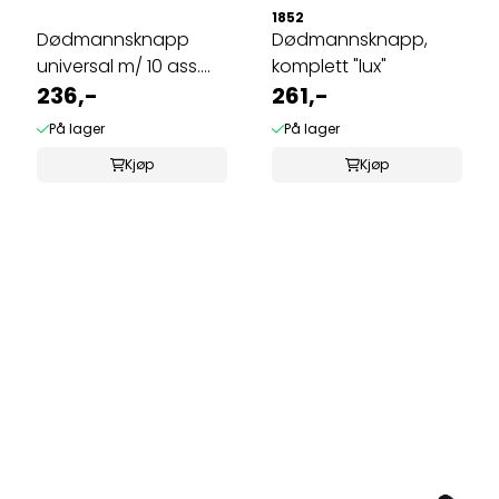
1852
Dødmannsknapp
Dødmannsknapp,
universal m/ 10 ass.
komplett "lux"
nøkler
236,-
261,-
På lager
På lager
Kjøp
Kjøp