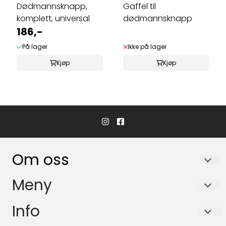
Dødmannsknapp,
Gaffel til
komplett, universal
dødmannsknapp
186,-
På lager
Ikke på lager
Kjøp
Kjøp
Om oss
Hvaler Båtservice AS
Meny
Båsvika 3
Personvern
Info
1684 Vesterøy
Om oss