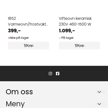
1852
Vifteovn keramisk
Varmeovn/frostvakt
230V 460-1500 W
500 W
399,-
1.099,-
Ikke på lager
På lager
Kjøp
Kjøp
Om oss
Hvaler Båtservice AS
Meny