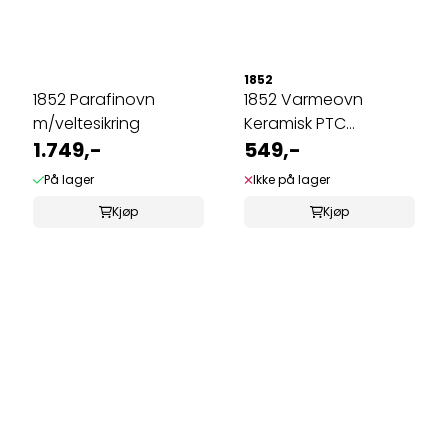
1852
1852 Parafinovn
1852 Varmeovn
m/veltesikring
Keramisk PTC
1.749,-
900/1500W
549,-
På lager
Ikke på lager
Kjøp
Kjøp