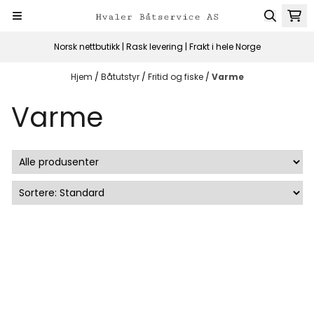
Hopp til innhold
Norsk nettbutikk | Rask levering | Frakt i hele Norge
Hjem
/
Båtutstyr
/
Fritid og fiske
/
Varme
Varme