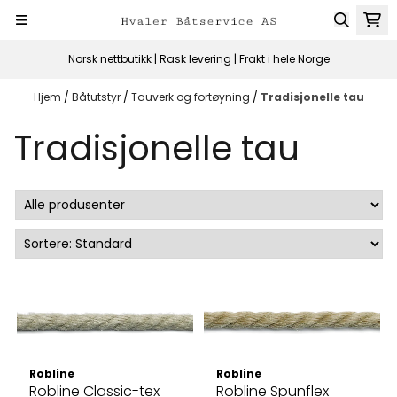
Hopp til innhold
Norsk nettbutikk | Rask levering | Frakt i hele Norge
Hjem
/
Båtutstyr
/
Tauverk og fortøyning
/
Tradisjonelle tau
Tradisjonelle tau
Robline
Robline
Robline Classic-tex
Robline Spunflex