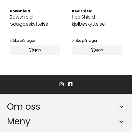
Bowshield
Keelshield
Bowshield
KeelShield
baugbeskyttelse
kjølbeskyttelse
Ikke på lager
Ikke på lager
Kjøp
Kjøp
Om oss
Hvaler Båtservice AS
Meny
Båsvika 3