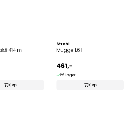
Strahl
ldi 414 ml
Mugge 1,6 l
461,-
På lager
Kjøp
Kjøp