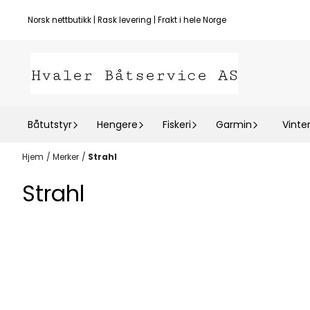
Hopp til innhold
Norsk nettbutikk | Rask levering | Frakt i hele Norge
Båtutstyr
Hengere
Fiskeri
Garmin
Vinte
Hjem
/
Merker
/
Strahl
Strahl