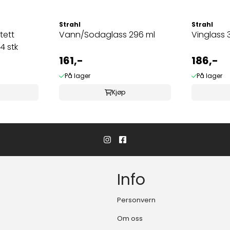
Strahl
Strahl
tett
Vann/Sodaglass 296 ml
Vinglass 
4 stk
161,-
186,-
På lager
På lager
Kjøp
Info
Personvern
Om oss