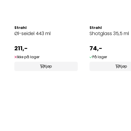
Strahl
Strahl
Øl-seidel 443 ml
Shotglass 35,5 ml
211,-
74,-
Ikke på lager
På lager
Kjøp
Kjøp