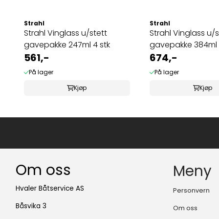
Strahl
Strahl
Strahl Vinglass u/stett
Strahl Vinglass u/s
gavepakke 247ml 4 stk
gavepakke 384ml 
561,-
674,-
På lager
På lager
Kjøp
Kjøp
Om oss
Meny
Hvaler Båtservice AS
Personvern
Båsvika 3
Om oss