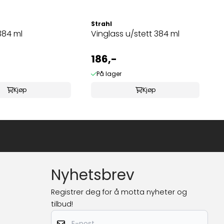
Strahl
384 ml
Vinglass u/stett 384 ml
186,-
På lager
Kjøp
Kjøp
Nyhetsbrev
Registrer deg for å motta nyheter og
tilbud!
E-post