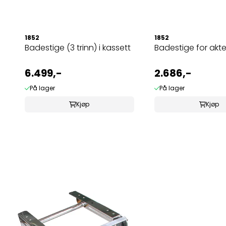
1852
1852
Badestige (3 trinn) i kassett
Badestige for akte
6.499,-
2.686,-
På lager
På lager
Kjøp
Kjøp