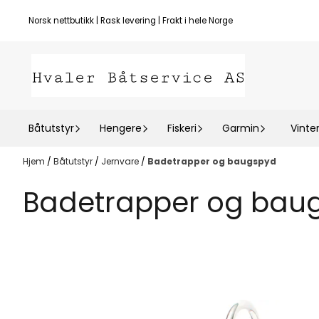
Hopp til innhold
Norsk nettbutikk | Rask levering | Frakt i hele Norge
Båtutstyr
Hengere
Fiskeri
Garmin
Vinte
Hjem
/
Båtutstyr
/
Jernvare
/
Badetrapper og baugspyd
Badetrapper og bau