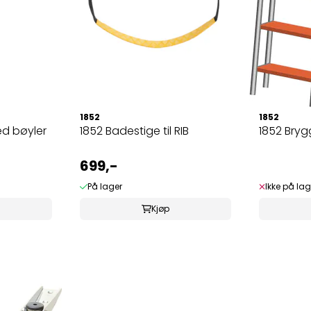
1852
1852
ed bøyler
1852 Badestige til RIB
1852 Bry
699,-
På lager
Ikke på lag
Kjøp