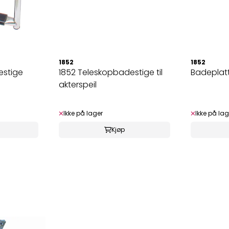
1852
1852
estige
1852 Teleskopbadestige til
Badeplat
akterspeil
Ikke på lager
Ikke på lag
Kjøp