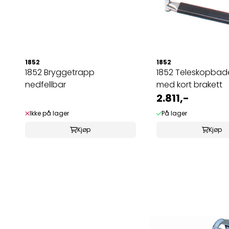
1852
1852
1852 Bryggetrapp
1852 Teleskopbad
nedfellbar
med kort brakett
2.811,-
Ikke på lager
På lager
Kjøp
Kjøp