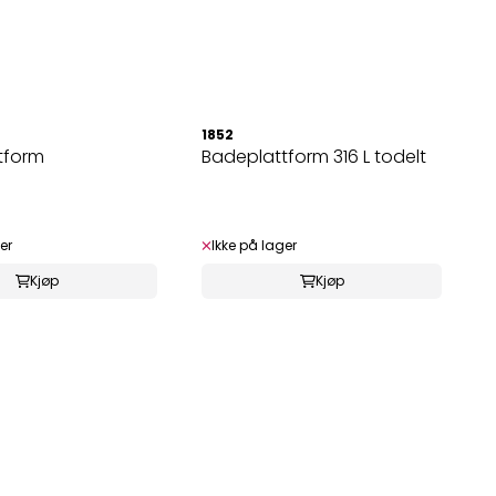
1852
tform
Badeplattform 316 L todelt
er
Ikke på lager
Kjøp
Kjøp