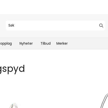
ropplag
Nyheter
Tilbud
Merker
gspyd