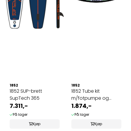
1852
1852
1852 SUP-brett
1852 Tube kit
SupTech 365
m/fotpumpe og
7.311,-
slepetau
1.874,-
På lager
På lager
Kjøp
Kjøp