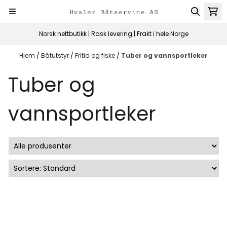
Hopp til innhold
Norsk nettbutikk | Rask levering | Frakt i hele Norge
Hjem
/
Båtutstyr
/
Fritid og fiske
/
Tuber og vannsportleker
Tuber og
vannsportleker