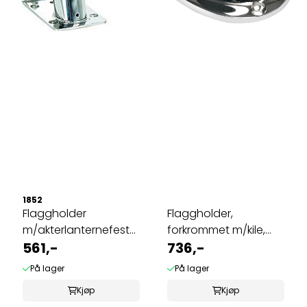
1852
Flaggholder
Flaggholder,
m/akterlanternefeste,
forkrommet m/kile,
syrefast, 25 mm
561,-
23/25 mm
736,-
På lager
På lager
Kjøp
Kjøp