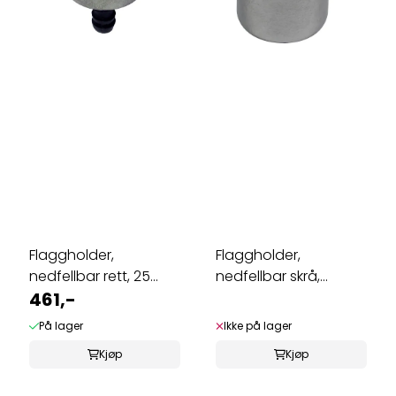
Flaggholder,
Flaggholder,
nedfellbar rett, 25
nedfellbar skrå,
mm, syrefast
461,-
syrefast
På lager
Ikke på lager
Kjøp
Kjøp