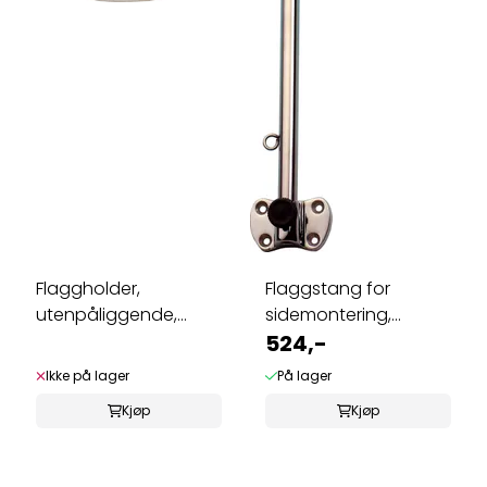
Flaggholder,
Flaggstang for
utenpåliggende,
sidemontering,
forkrommet
syrefast, 50 cm
524,-
Ikke på lager
På lager
Kjøp
Kjøp