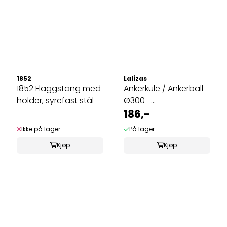
1852
Lalizas
1852 Flaggstang med
Ankerkule / Ankerball
holder, syrefast stål
Ø300 -
Sammenleggbar
186,-
Ikke på lager
På lager
Kjøp
Kjøp