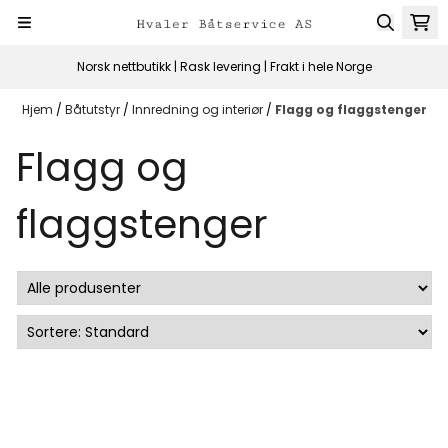
Hopp til innhold
Norsk nettbutikk | Rask levering | Frakt i hele Norge
Hjem
/
Båtutstyr
/
Innredning og interiør
/
Flagg og flaggstenger
Flagg og
flaggstenger