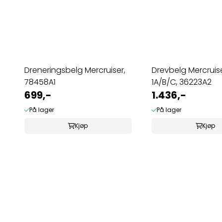
Dreneringsbelg Mercruiser,
Drevbelg Mercruise
78458A1
1A/B/C, 36223A2
699,-
1.436,-
På lager
På lager
Kjøp
Kjøp