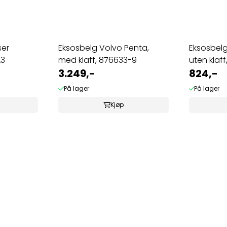
ser
Eksosbelg Volvo Penta,
Eksosbelg
A3
med klaff, 876633-9
uten klaff
3.249,-
824,-
På lager
På lager
Kjøp