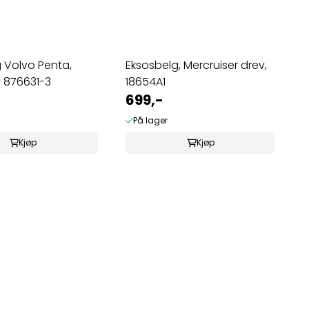
 Volvo Penta,
Eksosbelg, Mercruiser drev,
, 876631-3
18654A1
699,-
På lager
Kjøp
Kjøp