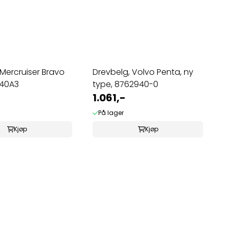
Mercruiser Bravo
Drevbelg, Volvo Penta, ny
840A3
type, 8762940-0
1.061,-
På lager
Kjøp
Kjøp