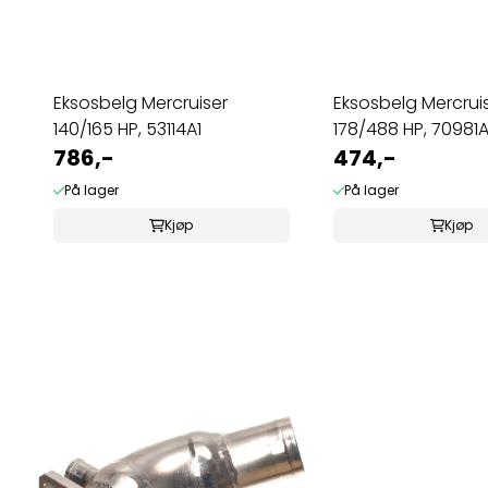
Eksosbelg Mercruiser
Eksosbelg Mercrui
140/165 HP, 53114A1
178/488 HP, 70981
786,-
474,-
På lager
På lager
Kjøp
Kjøp