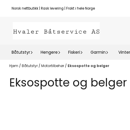
Hopp til innhold
Norsk nettbutikk | Rask levering | Frakt i hele Norge
Båtutstyr
Hengere
Fiskeri
Garmin
Vinte
Hjem
/
Båtutstyr
/
Motortilbehør
/
Eksospotte og belger
Eksospotte og belger