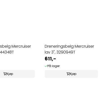
sbelg Mercruiser
Dreneringsbelg Mercruiser
244348T
lav 3", 3290949T
611,-
På lager
Kjøp
Kjøp