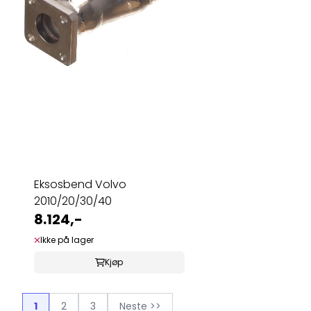
Eksosbend Volvo
2010/20/30/40
8.124,-
Ikke på lager
Kjøp
1
2
3
Neste >>