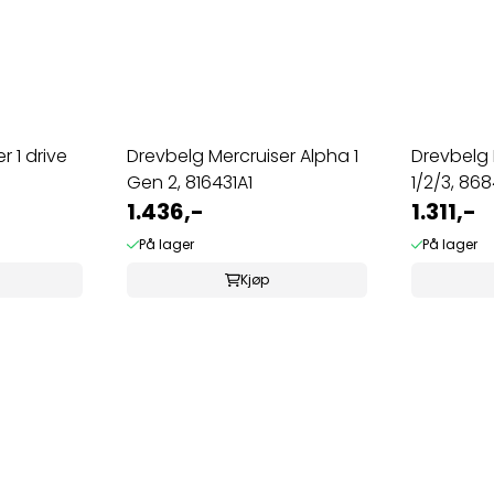
r 1 drive
Drevbelg Mercruiser Alpha 1
Drevbelg 
Gen 2, 816431A1
1/2/3, 86
1.436,-
1.311,-
På lager
På lager
Kjøp