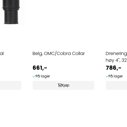
al
Belg, OMC/Cobra Collar
Drenering
høy 4", 3
661,-
786,-
På lager
På lager
Kjøp