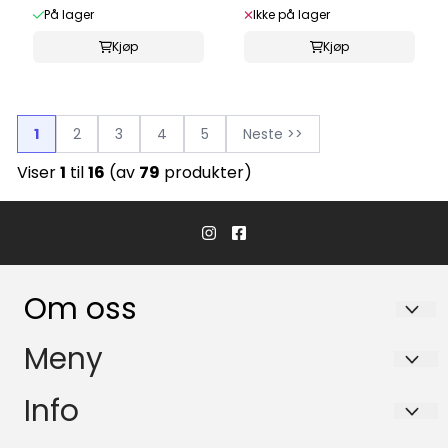
På lager
Ikke på lager
Kjøp
Kjøp
1
2
3
4
5
Neste >>
Viser
1
til
16
(av
79
produkter)
Om oss
Hvaler Båtservice AS
Meny
Båsvika 3
Personvern
Info
1684 Vesterøy
Om oss