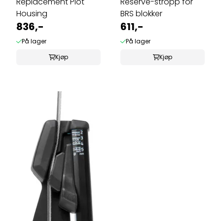
Replacement Piot
Reserve-stropp for
Housing
BRS blokker
836,-
611,-
På lager
På lager
Kjøp
Kjøp