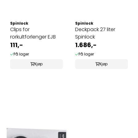
Spinlock
Spinlock
Clips for
Deckpack 27 liter
rorkultforlenger EJB
Spinlock
111,-
1.686,-
På lager
På lager
Kjøp
Kjøp