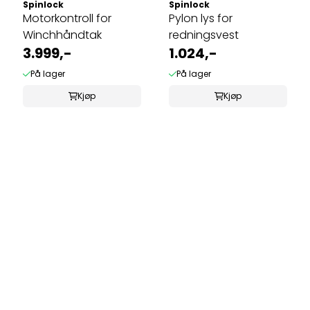
Spinlock
Spinlock
Motorkontroll for
Pylon lys for
Winchhåndtak
redningsvest
3.999,-
1.024,-
På lager
På lager
Kjøp
Kjøp