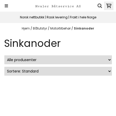
Hopp til innhold
Norsk nettbutikk | Rask levering | Frakt i hele Norge
Hjem
/
Båtutstyr
/
Motortilbehør
/
Sinkanoder
Sinkanoder