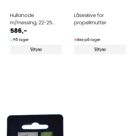
Hullanode
Låseskive for
m/messing, 22-25
propellmutter
mm
586,-
På lager
Ikke på lager
Kjøp
Kjøp