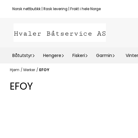
Hopp til innhold
Norsk nettbutikk | Rask levering | Frakt i hele Norge
Båtutstyr
Hengere
Fiskeri
Garmin
Vinte
Hjem
/
Merker
/
EFOY
EFOY