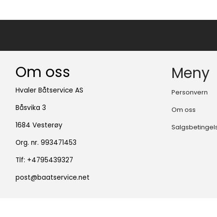
Om oss
Meny
Hvaler Båtservice AS
Personvern
Båsvika 3
Om oss
1684 Vesterøy
Salgsbetingel
Org. nr. 993471453
Tlf:
+4795439327
post@baatservice.net