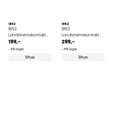
1852
1852
1852
1852
Landstrømskontakt
Landstrømskontakt
CEE hun
199,-
vinklet CEE hun +
299,-
Schuko
På lager
På lager
Kjøp
Kjøp