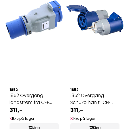
1852
1852
1852 Overgang
1852 Overgang
landstrøm fra CEE
Schuko han til CEE
han til Schucko ...
311,-
hun
311,-
Ikke på lager
Ikke på lager
Kjøp
Kjøp