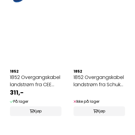
1852
1852
1852 Overgangskabel
1852 Overgangskabel
landstrøm fra CEE
landstrøm fra Schuko
han til ...
311,-
han til ...
På lager
Ikke på lager
Kjøp
Kjøp