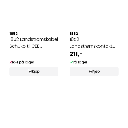
1852
1852
1852 Landstrømskabel
1852
Schuko til CEE
Landstrømskontakt
m/Schuko ...
CEE han
211,-
Ikke på lager
På lager
Kjøp
Kjøp