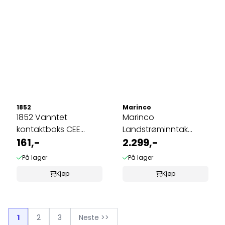
1852
Marinco
1852 Vanntet
Marinco
kontaktboks CEE
Landstrøminntak
koblinger
161,-
2.299,-
NEMA 316 16A/230V
På lager
På lager
Kjøp
Kjøp
1
2
3
Neste >>