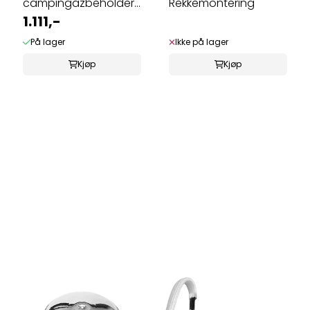
campingazbeholdere
Rekkemontering
CV270/470
1.111,-
På lager
Ikke på lager
Kjøp
Kjøp