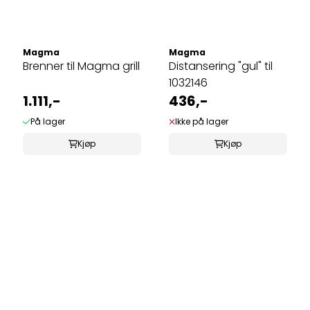
Magma
Magma
Brenner til Magma grill
Distansering "gul" til
1032146
1.111,-
436,-
På lager
Ikke på lager
Kjøp
Kjøp