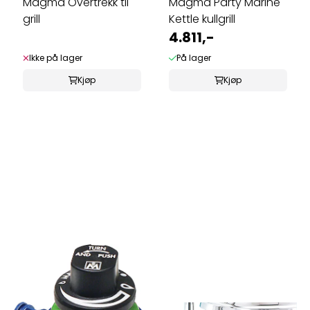
Magma Overtrekk til
Magma Party Marine
grill
Kettle kullgrill
4.811,-
Ikke på lager
På lager
Kjøp
Kjøp