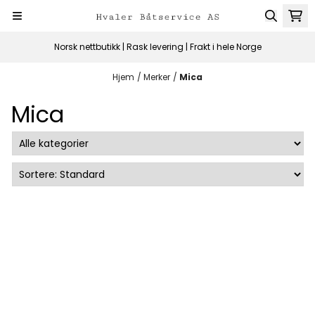
Hopp til innhold
Norsk nettbutikk | Rask levering | Frakt i hele Norge
Hjem
/
Merker
/
Mica
Mica