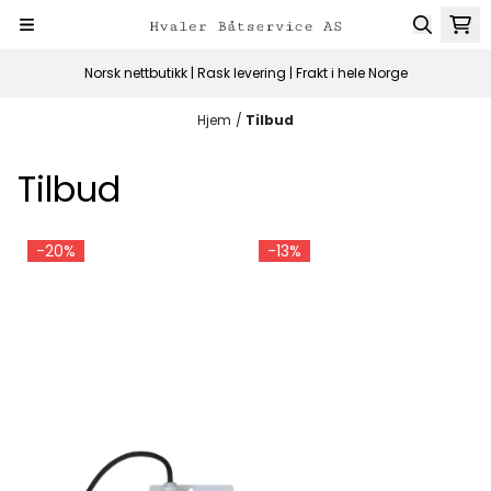
Hopp til innhold
Norsk nettbutikk | Rask levering | Frakt i hele Norge
Hjem
/
Tilbud
Tilbud
-20%
-13%