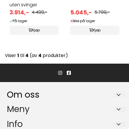
uten svinger
3.914,-
5.045,-
4.499,-
5.799,-
På lager
Ikke på lager
Kjøp
Kjøp
Viser
1
til
4
(av
4
produkter)
Om oss
Hvaler Båtservice AS
Meny
Båsvika 3
Personvern
Info
1684 Vesterøy