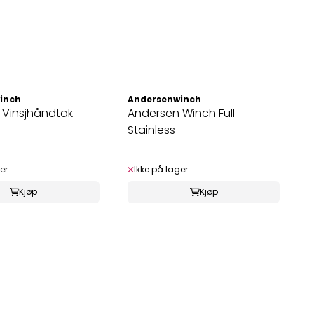
inch
Andersenwinch
 Vinsjhåndtak
Andersen Winch Full
Stainless
er
Ikke på lager
Kjøp
Kjøp