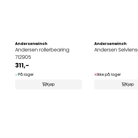
Andersenwinch
Andersenwinch
Andersen rollerbearing
Andersen Selvlens
712905
311,-
På lager
Ikke på lager
Kjøp
Kjøp