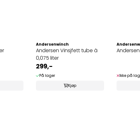
Andersenwinch
Andersenw
er
Andersen Vinsjfett tube à
Andersen
0,075 liter
299,-
På lager
Ikke på lag
Kjøp