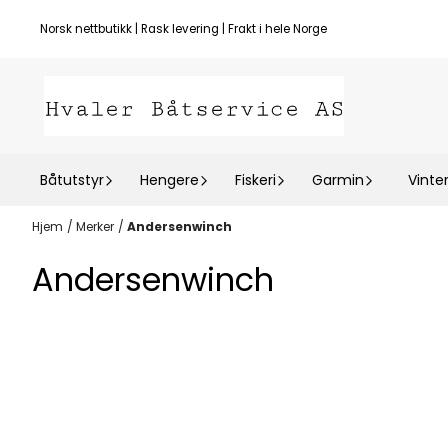
Hopp til innhold
Norsk nettbutikk | Rask levering | Frakt i hele Norge
Båtutstyr
Hengere
Fiskeri
Garmin
Vinte
Hjem
/
Merker
/
Andersenwinch
Andersenwinch