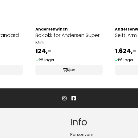
Andersenwinch
Andersenw
tandard
Baklokk for Andersen Super
Selft. Arm
Mini
124,-
1.624,-
På lager
På lager
Kjøp
Info
Personvern