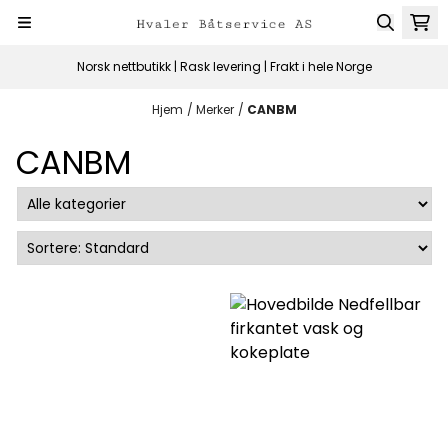
Hopp til innhold
Norsk nettbutikk | Rask levering | Frakt i hele Norge
Hjem
/
Merker
/
CANBM
CANBM