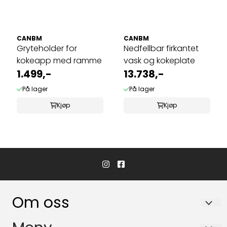
CANBM
CANBM
Gryteholder for
Nedfellbar firkantet
kokeapp med ramme
vask og kokeplate
1.499,-
13.738,-
På lager
På lager
Kjøp
Kjøp
Om oss
Hvaler Båtservice AS