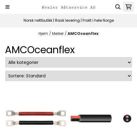
Hopp til innhold
Norsk nettbutikk | Rask levering | Frakt i hele Norge
Hjem
/
Merker
/
AMCOceanflex
AMCOceanflex