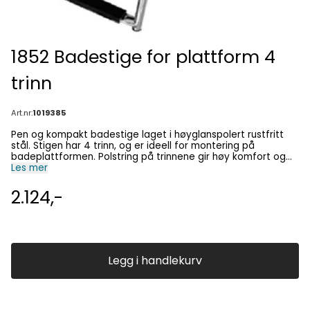
1852 Badestige for plattform 4
trinn
Art.nr:
1019385
Pen og kompakt badestige laget i høyglanspolert rustfritt
stål. Stigen har 4 trinn, og er ideell for montering på
badeplattformen. Polstring på trinnene gir høy komfort og
øker sikkerheten. - 4 trinn - Lengde, sammenpakket: 395 mm
Les mer
- Lengde, utslått: 1145 mm - Bredde: 254 mm (C/C rør. Total
bredde er noe bredere)
2.124,-
Legg i handlekurv