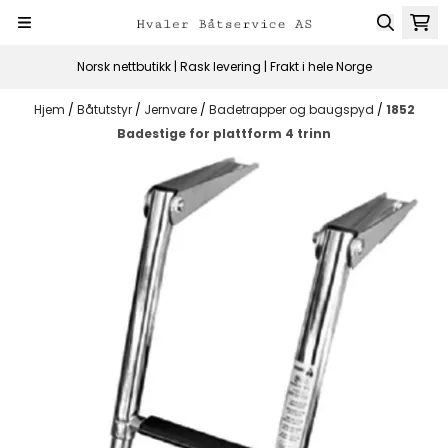
Hopp til innhold
Norsk nettbutikk | Rask levering | Frakt i hele Norge
Hjem
/
Båtutstyr
/
Jernvare
/
Badetrapper og baugspyd
/
1852
Badestige for plattform 4 trinn