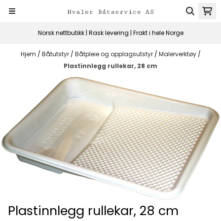
Hopp til innhold
Norsk nettbutikk | Rask levering | Frakt i hele Norge
Hjem
/
Båtutstyr
/
Båtpleie og opplagsutstyr
/
Malerverktøy
/
Plastinnlegg rullekar, 28 cm
Plastinnlegg rullekar, 28 cm